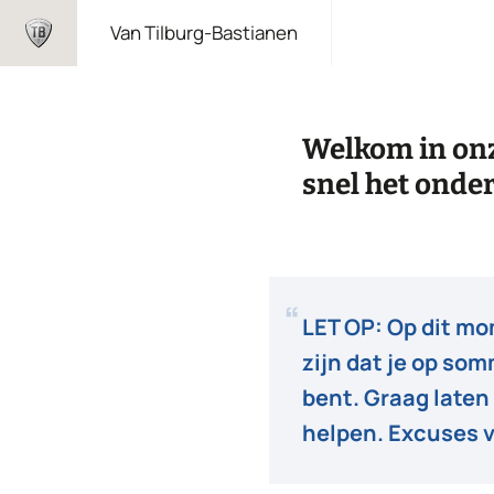
Overslaan
Van Tilburg-Bastianen
en
naar
de
inhoud
Welkom in onz
gaan
snel het onde
LET OP:
Op dit mom
zijn dat je op so
bent. Graag laten 
helpen. Excuses 