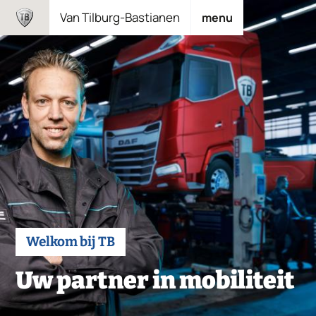
Overslaan
Van Tilburg-Bastianen
menu
en
naar
de
inhoud
gaan
Welkom bij TB
Uw partner in mobiliteit