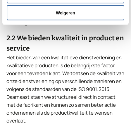
sterrenmeting en een enquête. Met de resultaten
Weigeren
gaan we aan de slag om de klanttevredenheid te
waarborgen en verbeteren.
2.2 We bieden kwaliteit in product en
service
Het bieden van een kwalitatieve dienstverlening en
kwalitatieve producten is de belangrijkste factor
voor een tevreden klant. We toetsen de kwaliteit van
onze dienstverlening op verschillende manieren en
volgens de standaarden van de ISO 9001:2015.
Daarnaast staan we structureel direct in contact
met de fabrikant en kunnen zo samen beter actie
ondernemen als de productkwaliteit te wensen
overlaat.