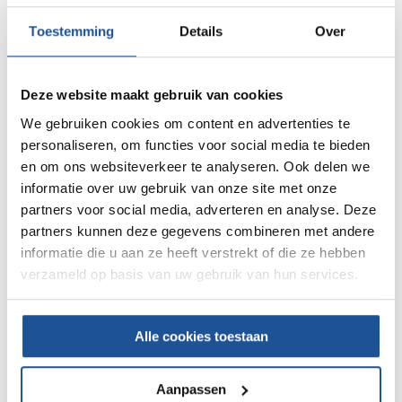
Optimale dienstverlening
Toestemming
Details
Over
We vinden het belangrijk dat onze klanten tevreden
zijn, de kwaliteit van onze dienstverlening goed is en
dat daaruit ook goede financiële prestaties volgen.
Deze website maakt gebruik van cookies
Wij zijn een betrouwbare partner voor onze klanten.
We gebruiken cookies om content en advertenties te
Benieuwd hoe? Dat lees je hieronder.
personaliseren, om functies voor social media te bieden
en om ons websiteverkeer te analyseren. Ook delen we
informatie over uw gebruik van onze site met onze
partners voor social media, adverteren en analyse. Deze
partners kunnen deze gegevens combineren met andere
informatie die u aan ze heeft verstrekt of die ze hebben
verzameld op basis van uw gebruik van hun services.
2.1 We zetten ons in voor hoge
klanttevredenheid
Alle cookies toestaan
De glimlach van onze klanten is al generaties lang
ons bestaansrecht. Daarom meten we de
Aanpassen
klanttevredenheid van onze klanten met een