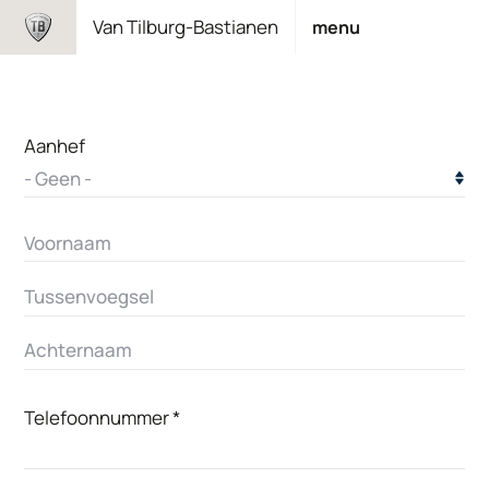
Overslaan
Van Tilburg-Bastianen
menu
en
naar
de
inhoud
Aanhef
gaan
Naam
Telefoonnummer