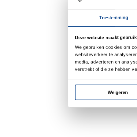
We weten waar we naar 
zorgen dat de doelen d
Toestemming
Vakmanschap:
Deze website maakt gebruik
We werken met vakmens
We gebruiken cookies om cont
continue in elkaar en
websiteverkeer te analyseren
media, adverteren en analys
Betrouwbaarheid:
verstrekt of die ze hebben v
We doen wat we belove
spreken alleen met elka
Weigeren