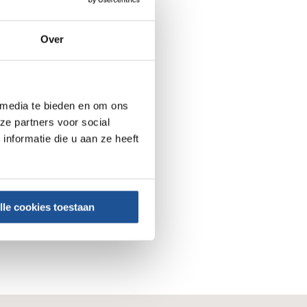
toe te voegen. We
Over
 We investeren
 media te bieden en om ons
ze partners voor social
nformatie die u aan ze heeft
 wat we doen en
lle cookies toestaan