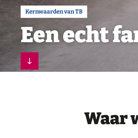
Kernwaarden van TB
Een echt fa
Waar w