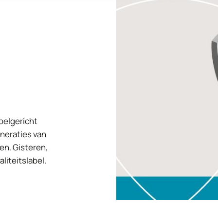
doelgericht
eneraties van
en. Gisteren,
liteitslabel.