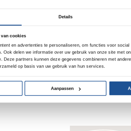
toe willen vanuit een visie. We proberen in alles waarde 
ie we onszelf gesteld hebben, halen.
Details
 van cookies
en/ professionals die zich continue verder ontwikkelen.
ent en advertenties te personaliseren, om functies voor social
 in de benodigde gereedschappen.
. Ook delen we informatie over uw gebruik van onze site met on
e. Deze partners kunnen deze gegevens combineren met andere i
erzameld op basis van uw gebruik van hun services.
n en we kunnen op elkaar bouwen. We zijn transparant in
ar en niet over elkaar.
Aanpassen
A