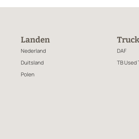
Landen
Truc
Nederland
DAF
Duitsland
TB Used 
Polen