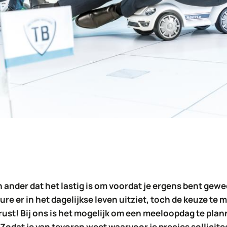
n ander dat het lastig is om voordat je ergens bent ge
re er in het dagelijkse leven uitziet, toch de keuze te 
rust! Bij ons is het mogelijk om een meeloopdag te pla
Zodat je van tevoren weet waarvoor je precies sollicite