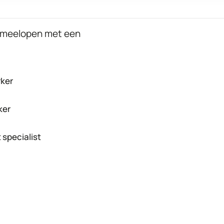
g meelopen met een
ker
ker
specialist