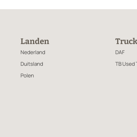
Landen
Truc
Nederland
DAF
Duitsland
TB Used 
Polen