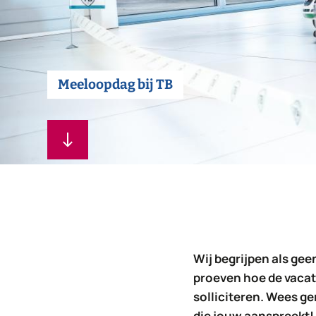
Meeloopdag bij TB
Wij begrijpen als gee
proeven hoe de vacatu
solliciteren. Wees ge
die jouw aanspreekt! 