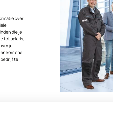
ormatie over
iale
inden die je
 tot salaris,
over je
g en kom snel
bedrijf te