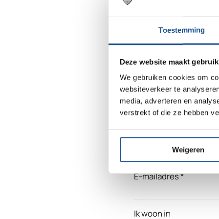
Plan hier je 
Toestemming
Naam
Deze website maakt gebruik
We gebruiken cookies om cont
websiteverkeer te analyseren
media, adverteren en analys
verstrekt of die ze hebben v
Telefoonnummer
Weigeren
E-mailadres
Ik woon in