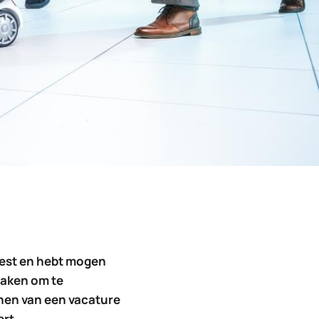
weest en hebt mogen
maken om te
nnen van een vacature
ert.